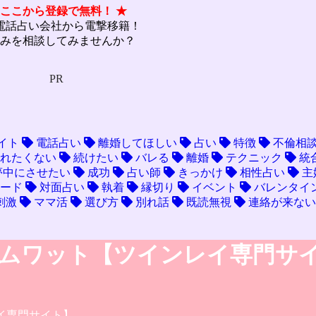
 ここから登録で無料！ ★
電話占い会社から電撃移籍！
みを相談してみませんか？
PR
イト
電話占い
離婚してほしい
占い
特徴
不倫相
れたくない
続けたい
バレる
離婚
テクニック
統
夢中にさせたい
成功
占い師
きっかけ
相性占い
主
ード
対面占い
執着
縁切り
イベント
バレンタイ
刺激
ママ活
選び方
別れ話
既読無視
連絡が来ない
レイ専門サイト】.