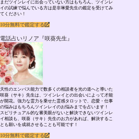
まだツインレイに出会っていない方はもちろん、ツインレ
イの試練で悩んでいる方は是非琳愛先生の鑑定を受けてみ
てください！
10分無料で鑑定する
電話占いリノア『咲葵先生』
天性のエンパス能力で数多くの相談者を光の道へと導いた
咲葵（サキ）先生
は、ツインレイとの出会いによって才能
が開花。強力な霊力を乗せた霊感タロットで、
恋愛・仕事
の悩みはもちろん
ツインレイのお悩み
までを占います！
スピリチュアル的な審美眼がないと解決できないツインレ
イ相談も、咲葵（サキ）先生のお力があれば、解決するこ
とも願いを成就させることも可能です！
10分無料で鑑定する