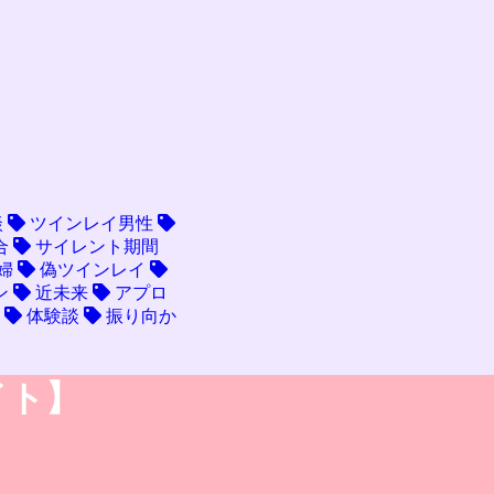
談
ツインレイ男性
合
サイレント期間
婦
偽ツインレイ
ン
近未来
アプロ
体験談
振り向か