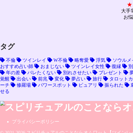
★
大手
お悩
タグ
不倫
ツインレイ
W不倫
略奪愛
浮気
ソウルメ
おすすめ占い師
おまじない
ツインレイ女性
復縁
別
年の差
バレたくない
別れさせたい
プレゼント
覚醒
出会い
前兆
変化
夢占い
旅行
タロットカ
ーチ
修羅場
パワースポット
ピュアリ
振られた
せる
プライバシーポリシー
© 2021-2026 スピリチュアルのことならオムワット【ツイン