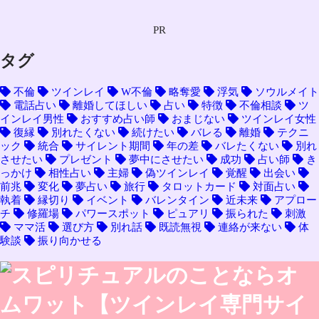
PR
タグ
不倫
ツインレイ
W不倫
略奪愛
浮気
ソウルメイト
電話占い
離婚してほしい
占い
特徴
不倫相談
ツ
インレイ男性
おすすめ占い師
おまじない
ツインレイ女性
復縁
別れたくない
続けたい
バレる
離婚
テクニ
ック
統合
サイレント期間
年の差
バレたくない
別れ
させたい
プレゼント
夢中にさせたい
成功
占い師
き
っかけ
相性占い
主婦
偽ツインレイ
覚醒
出会い
前兆
変化
夢占い
旅行
タロットカード
対面占い
執着
縁切り
イベント
バレンタイン
近未来
アプロー
チ
修羅場
パワースポット
ピュアリ
振られた
刺激
ママ活
選び方
別れ話
既読無視
連絡が来ない
体
験談
振り向かせる