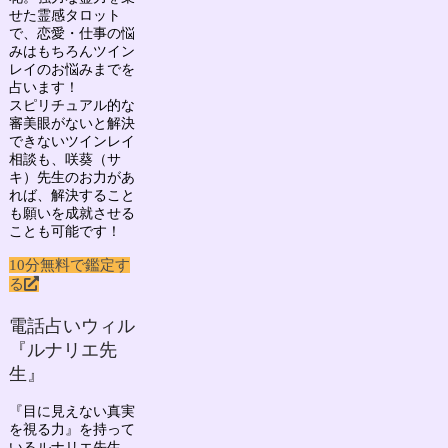
せた霊感タロット
で、
恋愛・仕事の悩
みはもちろん
ツイン
レイのお悩み
までを
占います！
スピリチュアル的な
審美眼がないと解決
できないツインレイ
相談も、咲葵（サ
キ）先生のお力があ
れば、解決すること
も願いを成就させる
ことも可能です！
10分無料で鑑定す
る
電話占いウィル
『ルナリエ先
生』
『目に見えない真実
を視る力』を持って
いる
ルナリエ先生