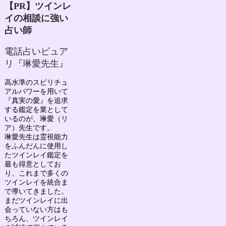
【PR】ツインレ
イの相談に強い
占い師
電話占いピュア
リ『琳愛先生』
高水準のスピリチュ
アルパワーを用いて
『真実の愛』を追求
する鑑定を業として
いるのが、
琳愛（リ
ア）先生
です。
琳愛先生は
霊視能力
をふんだんに使用し
たツインレイ鑑定を
最も得意としてお
り、
これまで多くの
ツインレイを統合ま
で導いてきました。
まだツインレイに出
会っていない方はも
ちろん、ツインレイ