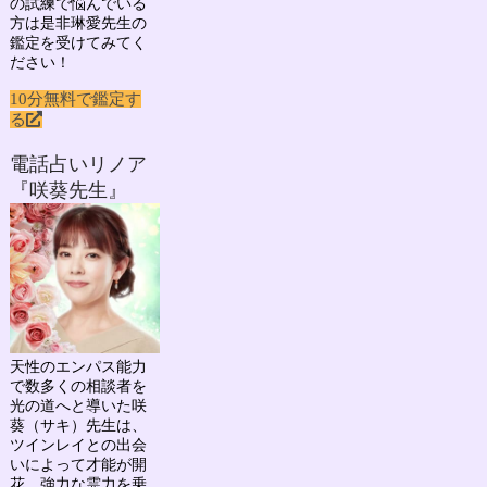
の試練で悩んでいる
方は是非琳愛先生の
鑑定を受けてみてく
ださい！
10分無料で鑑定す
る
電話占いリノア
『咲葵先生』
天性のエンパス能力
で数多くの相談者を
光の道へと導いた
咲
葵（サキ）先生
は、
ツインレイとの出会
いによって才能が開
花。強力な霊力を乗