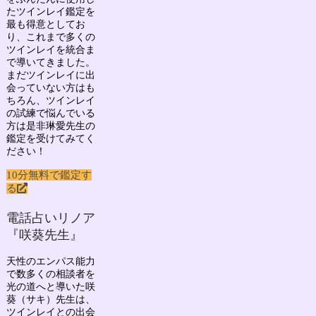
たツインレイ鑑定を
最も得意としてお
り、
これまで多くの
ツインレイを統合ま
で導いてきました。
まだツインレイに出
会っていない方はも
ちろん、ツインレイ
の試練で悩んでいる
方は是非琳愛先生の
鑑定を受けてみてく
ださい！
10分無料で鑑定す
る
電話占いリノア
『咲葵先生』
天性のエンパス能力
で数多くの相談者を
光の道へと導いた
咲
葵（サキ）先生
は、
ツインレイとの出会