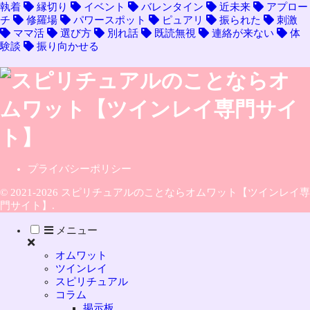
執着
縁切り
イベント
バレンタイン
近未来
アプロー
チ
修羅場
パワースポット
ピュアリ
振られた
刺激
ママ活
選び方
別れ話
既読無視
連絡が来ない
体
験談
振り向かせる
プライバシーポリシー
© 2021-2026 スピリチュアルのことならオムワット【ツインレイ専
門サイト】.
メニュー
オムワット
ツインレイ
スピリチュアル
コラム
掲示板