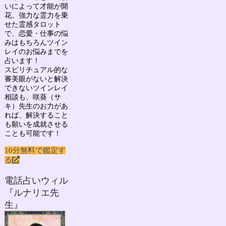
いによって才能が開
花。強力な霊力を乗
せた霊感タロット
で、
恋愛・仕事の悩
みはもちろん
ツイン
レイのお悩み
までを
占います！
スピリチュアル的な
審美眼がないと解決
できないツインレイ
相談も、咲葵（サ
キ）先生のお力があ
れば、解決すること
も願いを成就させる
ことも可能です！
10分無料で鑑定す
る
電話占いウィル
『ルナリエ先
生』