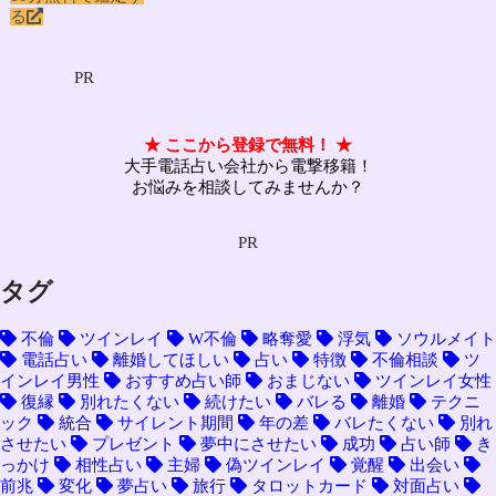
る
PR
★ ここから登録で無料！ ★
大手電話占い会社から電撃移籍！
お悩みを相談してみませんか？
PR
タグ
不倫
ツインレイ
W不倫
略奪愛
浮気
ソウルメイト
電話占い
離婚してほしい
占い
特徴
不倫相談
ツ
インレイ男性
おすすめ占い師
おまじない
ツインレイ女性
復縁
別れたくない
続けたい
バレる
離婚
テクニ
ック
統合
サイレント期間
年の差
バレたくない
別れ
させたい
プレゼント
夢中にさせたい
成功
占い師
き
っかけ
相性占い
主婦
偽ツインレイ
覚醒
出会い
前兆
変化
夢占い
旅行
タロットカード
対面占い