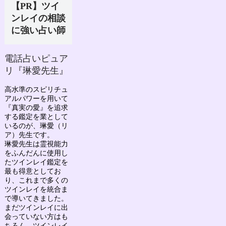
【PR】ツイ
ンレイの相談
に強い占い師
電話占いピュア
リ『琳愛先生』
高水準のスピリチュ
アルパワーを用いて
『真実の愛』を追求
する鑑定を業として
いるのが、
琳愛（リ
ア）先生
です。
琳愛先生は
霊視能力
をふんだんに使用し
たツインレイ鑑定を
最も得意としてお
り、
これまで多くの
ツインレイを統合ま
で導いてきました。
まだツインレイに出
会っていない方はも
ちろん、ツインレイ