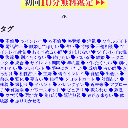
PR
タグ
不倫
ツインレイ
W不倫
略奪愛
浮気
ソウルメイト
電話占い
離婚してほしい
占い
特徴
不倫相談
ツ
インレイ男性
おすすめ占い師
おまじない
ツインレイ女性
復縁
別れたくない
続けたい
バレる
離婚
テクニ
ック
統合
サイレント期間
年の差
バレたくない
別れ
させたい
プレゼント
夢中にさせたい
成功
占い師
き
っかけ
相性占い
主婦
偽ツインレイ
覚醒
出会い
前兆
変化
夢占い
旅行
タロットカード
対面占い
執着
縁切り
イベント
バレンタイン
近未来
アプロー
チ
修羅場
パワースポット
ピュアリ
振られた
刺激
ママ活
選び方
別れ話
既読無視
連絡が来ない
体
験談
振り向かせる