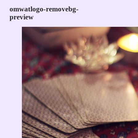
omwatlogo-removebg-
preview