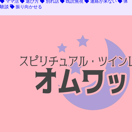
ママ活
選び方
別れ話
既読無視
連絡が来ない
体
験談
振り向かせる