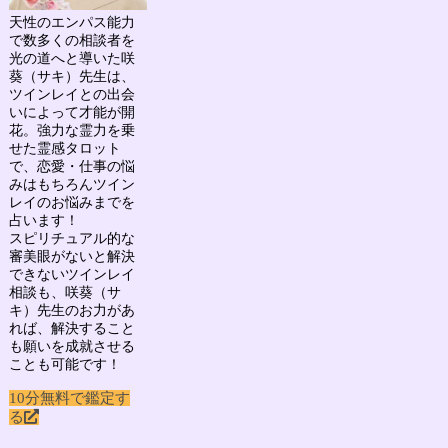
天性のエンパス能力
で数多くの相談者を
光の道へと導いた
咲
葵（サキ）先生
は、
ツインレイとの出会
いによって才能が開
花。強力な霊力を乗
せた霊感タロット
で、
恋愛・仕事の悩
みはもちろん
ツイン
レイのお悩み
までを
占います！
スピリチュアル的な
審美眼がないと解決
できないツインレイ
相談も、咲葵（サ
キ）先生のお力があ
れば、解決すること
も願いを成就させる
ことも可能です！
10分無料で鑑定す
る