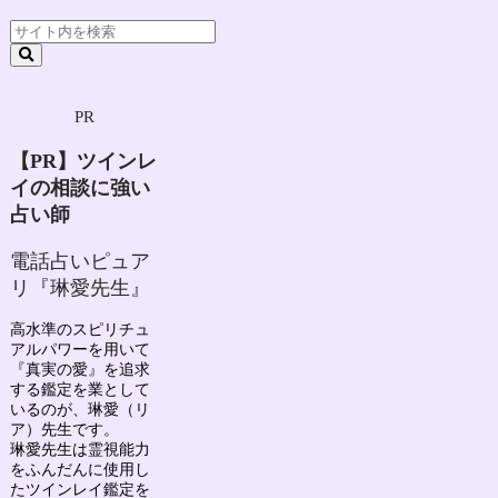
PR
【PR】ツインレ
イの相談に強い
占い師
電話占いピュア
リ『琳愛先生』
高水準のスピリチュ
アルパワーを用いて
『真実の愛』を追求
する鑑定を業として
いるのが、
琳愛（リ
ア）先生
です。
琳愛先生は
霊視能力
をふんだんに使用し
たツインレイ鑑定を