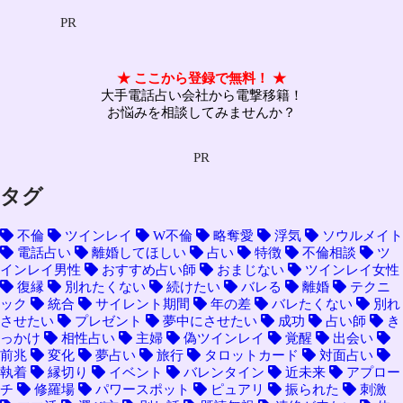
PR
★ ここから登録で無料！ ★
大手電話占い会社から電撃移籍！
お悩みを相談してみませんか？
PR
タグ
不倫
ツインレイ
W不倫
略奪愛
浮気
ソウルメイト
電話占い
離婚してほしい
占い
特徴
不倫相談
ツ
インレイ男性
おすすめ占い師
おまじない
ツインレイ女性
復縁
別れたくない
続けたい
バレる
離婚
テクニ
ック
統合
サイレント期間
年の差
バレたくない
別れ
させたい
プレゼント
夢中にさせたい
成功
占い師
き
っかけ
相性占い
主婦
偽ツインレイ
覚醒
出会い
前兆
変化
夢占い
旅行
タロットカード
対面占い
執着
縁切り
イベント
バレンタイン
近未来
アプロー
チ
修羅場
パワースポット
ピュアリ
振られた
刺激