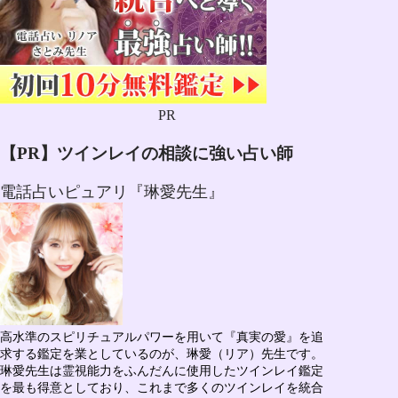
PR
【PR】ツインレイの相談に強い占い師
電話占いピュアリ『琳愛先生』
高水準のスピリチュアルパワーを用いて『真実の愛』を追
求する鑑定を業としているのが、
琳愛（リア）先生
です。
琳愛先生は
霊視能力をふんだんに使用したツインレイ鑑定
を最も得意としており、
これまで多くのツインレイを統合