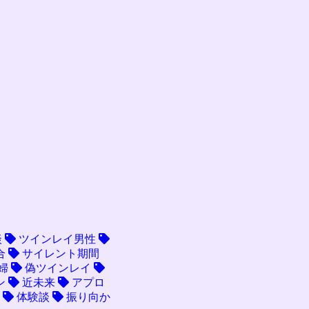
談
ツインレイ男性
合
サイレント期間
婦
偽ツインレイ
ン
近未来
アプロ
体験談
振り向か