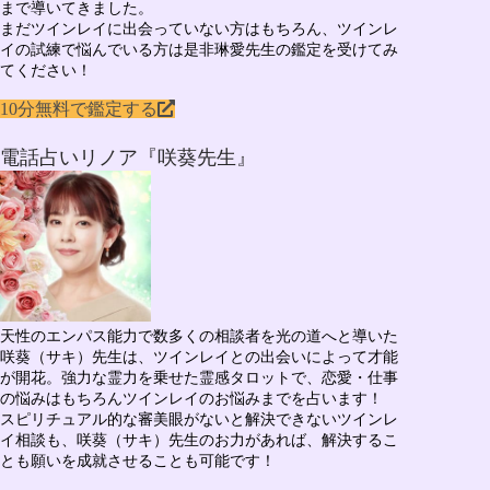
まで導いてきました。
まだツインレイに出会っていない方はもちろん、ツインレ
イの試練で悩んでいる方は是非琳愛先生の鑑定を受けてみ
てください！
10分無料で鑑定する
電話占いリノア『咲葵先生』
天性のエンパス能力で数多くの相談者を光の道へと導いた
咲葵（サキ）先生
は、ツインレイとの出会いによって才能
が開花。強力な霊力を乗せた霊感タロットで、
恋愛・仕事
の悩みはもちろん
ツインレイのお悩み
までを占います！
スピリチュアル的な審美眼がないと解決できないツインレ
イ相談も、咲葵（サキ）先生のお力があれば、解決するこ
とも願いを成就させることも可能です！