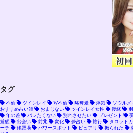
タグ
不倫
ツインレイ
W不倫
略奪愛
浮気
ソウルメ
おすすめ占い師
おまじない
ツインレイ女性
復縁
別
年の差
バレたくない
別れさせたい
プレゼント
覚醒
出会い
前兆
変化
夢占い
旅行
タロットカ
ーチ
修羅場
パワースポット
ピュアリ
振られた