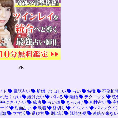
PR
イト
電話占い
離婚してほしい
占い
特徴
不倫相
れたくない
続けたい
バレる
離婚
テクニック
統
夢中にさせたい
成功
占い師
きっかけ
相性占い
主
ード
対面占い
執着
縁切り
イベント
バレンタイ
刺激
ママ活
選び方
別れ話
既読無視
連絡が来ない