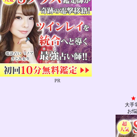
PR
★
大手
お悩