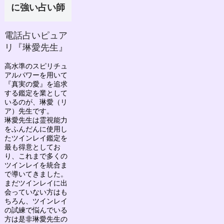
に強い占い師
電話占いピュア
リ『琳愛先生』
高水準のスピリチュ
アルパワーを用いて
『真実の愛』を追求
する鑑定を業として
いるのが、
琳愛（リ
ア）先生
です。
琳愛先生は
霊視能力
をふんだんに使用し
たツインレイ鑑定を
最も得意としてお
り、
これまで多くの
ツインレイを統合ま
で導いてきました。
まだツインレイに出
会っていない方はも
ちろん、ツインレイ
の試練で悩んでいる
方は是非琳愛先生の