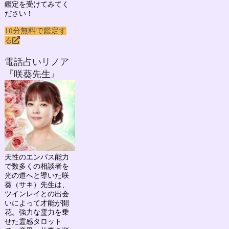
鑑定を受けてみてく
ださい！
10分無料で鑑定す
る
電話占いリノア
『咲葵先生』
天性のエンパス能力
で数多くの相談者を
光の道へと導いた
咲
葵（サキ）先生
は、
ツインレイとの出会
いによって才能が開
花。強力な霊力を乗
せた霊感タロット