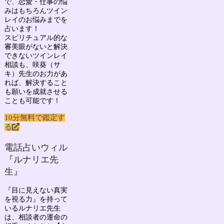
で、
恋愛・仕事の悩
みはもちろん
ツイン
レイのお悩み
までを
占います！
スピリチュアル的な
審美眼がないと解決
できないツインレイ
相談も、咲葵（サ
キ）先生のお力があ
れば、解決すること
も願いを成就させる
ことも可能です！
10分無料で鑑定す
る
電話占いウィル
『ルナリエ先
生』
『目に見えない真実
を視る力』を持って
いる
ルナリエ先生
は、相談者の運命の