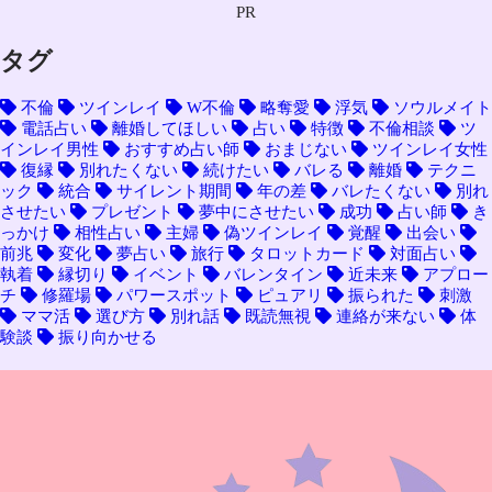
PR
タグ
不倫
ツインレイ
W不倫
略奪愛
浮気
ソウルメイト
電話占い
離婚してほしい
占い
特徴
不倫相談
ツ
インレイ男性
おすすめ占い師
おまじない
ツインレイ女性
復縁
別れたくない
続けたい
バレる
離婚
テクニ
ック
統合
サイレント期間
年の差
バレたくない
別れ
させたい
プレゼント
夢中にさせたい
成功
占い師
き
っかけ
相性占い
主婦
偽ツインレイ
覚醒
出会い
前兆
変化
夢占い
旅行
タロットカード
対面占い
執着
縁切り
イベント
バレンタイン
近未来
アプロー
チ
修羅場
パワースポット
ピュアリ
振られた
刺激
ママ活
選び方
別れ話
既読無視
連絡が来ない
体
験談
振り向かせる