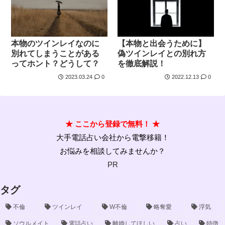
本物のツインレイなのに
【本物と出会うために】
別れてしまうことがある
偽ツインレイとの別れ方
ってホント？どうして？
を徹底解説！
2023.03.24
0
2022.12.13
0
★ ここから登録で無料！ ★
大手電話占い会社から電撃移籍！
お悩みを相談してみませんか？
PR
タグ
不倫
ツインレイ
W不倫
略奪愛
浮気
ソウルメイト
電話占い
離婚してほしい
占い
特徴