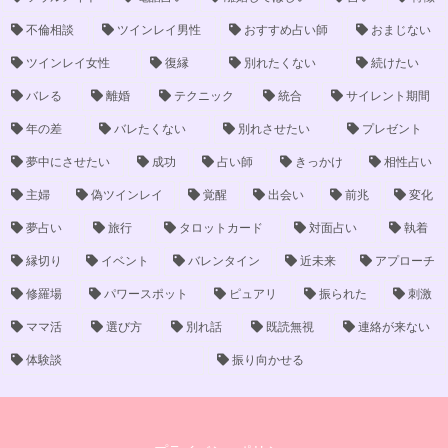
不倫相談
ツインレイ男性
おすすめ占い師
おまじない
ツインレイ女性
復縁
別れたくない
続けたい
バレる
離婚
テクニック
統合
サイレント期間
年の差
バレたくない
別れさせたい
プレゼント
夢中にさせたい
成功
占い師
きっかけ
相性占い
主婦
偽ツインレイ
覚醒
出会い
前兆
変化
夢占い
旅行
タロットカード
対面占い
執着
縁切り
イベント
バレンタイン
近未来
アプローチ
修羅場
パワースポット
ピュアリ
振られた
刺激
ママ活
選び方
別れ話
既読無視
連絡が来ない
体験談
振り向かせる