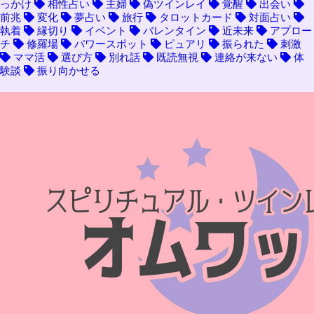
っかけ
相性占い
主婦
偽ツインレイ
覚醒
出会い
前兆
変化
夢占い
旅行
タロットカード
対面占い
執着
縁切り
イベント
バレンタイン
近未来
アプロー
チ
修羅場
パワースポット
ピュアリ
振られた
刺激
ママ活
選び方
別れ話
既読無視
連絡が来ない
体
験談
振り向かせる