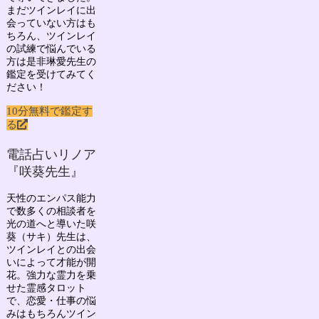
まだツインレイに出
会っていない方はも
ちろん、ツインレイ
の試練で悩んでいる
方は是非琳愛先生の
鑑定を受けてみてく
ださい！
10分無料で鑑定す
る
電話占いリノア
『咲葵先生』
天性のエンパス能力
で数多くの相談者を
光の道へと導いた
咲
葵（サキ）先生
は、
ツインレイとの出会
いによって才能が開
花。強力な霊力を乗
せた霊感タロット
で、
恋愛・仕事の悩
みはもちろん
ツイン