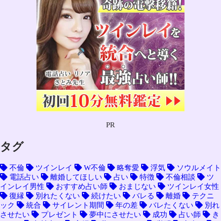
PR
タグ
不倫
ツインレイ
W不倫
略奪愛
浮気
ソウルメイト
電話占い
離婚してほしい
占い
特徴
不倫相談
ツ
インレイ男性
おすすめ占い師
おまじない
ツインレイ女性
復縁
別れたくない
続けたい
バレる
離婚
テクニ
ック
統合
サイレント期間
年の差
バレたくない
別れ
させたい
プレゼント
夢中にさせたい
成功
占い師
き