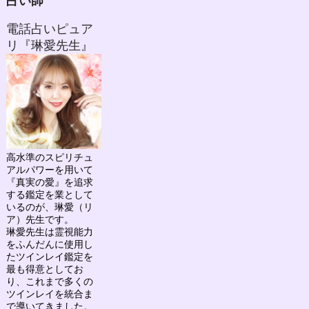
占い師
電話占いピュア
リ『琳愛先生』
高水準のスピリチュ
アルパワーを用いて
『真実の愛』を追求
する鑑定を業として
いるのが、
琳愛（リ
ア）先生
です。
琳愛先生は
霊視能力
をふんだんに使用し
たツインレイ鑑定を
最も得意としてお
り、
これまで多くの
ツインレイを統合ま
で導いてきました。