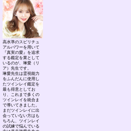
高水準のスピリチュ
アルパワーを用いて
『真実の愛』を追求
する鑑定を業として
いるのが、
琳愛（リ
ア）先生
です。
琳愛先生は
霊視能力
をふんだんに使用し
たツインレイ鑑定を
最も得意としてお
り、
これまで多くの
ツインレイを統合ま
で導いてきました。
まだツインレイに出
会っていない方はも
ちろん、ツインレイ
の試練で悩んでいる