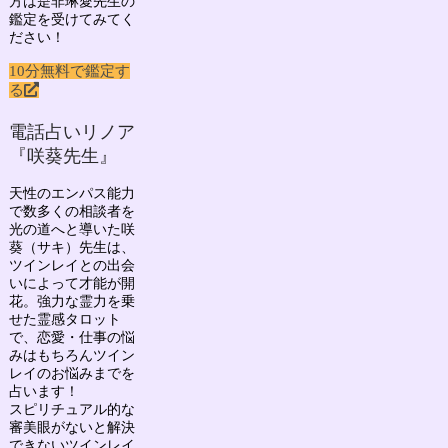
方は是非琳愛先生の
鑑定を受けてみてく
ださい！
10分無料で鑑定す
る
電話占いリノア
『咲葵先生』
天性のエンパス能力
で数多くの相談者を
光の道へと導いた
咲
葵（サキ）先生
は、
ツインレイとの出会
いによって才能が開
花。強力な霊力を乗
せた霊感タロット
で、
恋愛・仕事の悩
みはもちろん
ツイン
レイのお悩み
までを
占います！
スピリチュアル的な
審美眼がないと解決
できないツインレイ