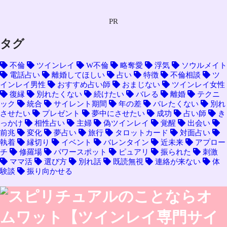
PR
タグ
不倫
ツインレイ
W不倫
略奪愛
浮気
ソウルメイト
電話占い
離婚してほしい
占い
特徴
不倫相談
ツ
インレイ男性
おすすめ占い師
おまじない
ツインレイ女性
復縁
別れたくない
続けたい
バレる
離婚
テクニ
ック
統合
サイレント期間
年の差
バレたくない
別れ
させたい
プレゼント
夢中にさせたい
成功
占い師
き
っかけ
相性占い
主婦
偽ツインレイ
覚醒
出会い
前兆
変化
夢占い
旅行
タロットカード
対面占い
執着
縁切り
イベント
バレンタイン
近未来
アプロー
チ
修羅場
パワースポット
ピュアリ
振られた
刺激
ママ活
選び方
別れ話
既読無視
連絡が来ない
体
験談
振り向かせる