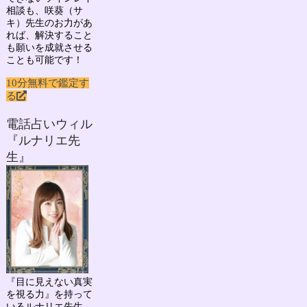
相談も、咲葵（サ
キ）先生のお力があ
れば、解決すること
も願いを成就させる
ことも可能です！
10分無料で鑑定す
る
電話占いウィル
『ルナリエ先
生』
『目に見えない真実
を視る力』を持って
いる
ルナリエ先生