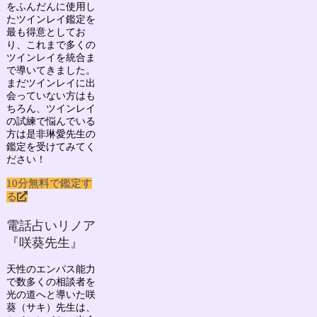
をふんだんに使用し
たツインレイ鑑定を
最も得意としてお
り、
これまで多くの
ツインレイを統合ま
で導いてきました。
まだツインレイに出
会っていない方はも
ちろん、ツインレイ
の試練で悩んでいる
方は是非琳愛先生の
鑑定を受けてみてく
ださい！
10分無料で鑑定す
る
電話占いリノア
『咲葵先生』
天性のエンパス能力
で数多くの相談者を
光の道へと導いた
咲
葵（サキ）先生
は、