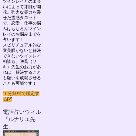
ツインレイとの出会
いによって才能が開
花。強力な霊力を乗
せた霊感タロット
で、
恋愛・仕事の悩
みはもちろん
ツイン
レイのお悩み
までを
占います！
スピリチュアル的な
審美眼がないと解決
できないツインレイ
相談も、咲葵（サ
キ）先生のお力があ
れば、解決すること
も願いを成就させる
ことも可能です！
10分無料で鑑定す
る
電話占いウィル
『ルナリエ先
生』