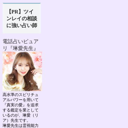
【PR】ツイ
ンレイの相談
に強い占い師
電話占いピュア
リ『琳愛先生』
高水準のスピリチュ
アルパワーを用いて
『真実の愛』を追求
する鑑定を業として
いるのが、
琳愛（リ
ア）先生
です。
琳愛先生は
霊視能力