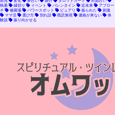
前兆
変化
夢占い
旅行
タロットカード
対面占い
執着
縁切り
イベント
バレンタイン
近未来
アプロー
チ
修羅場
パワースポット
ピュアリ
振られた
刺激
ママ活
選び方
別れ話
既読無視
連絡が来ない
体
験談
振り向かせる