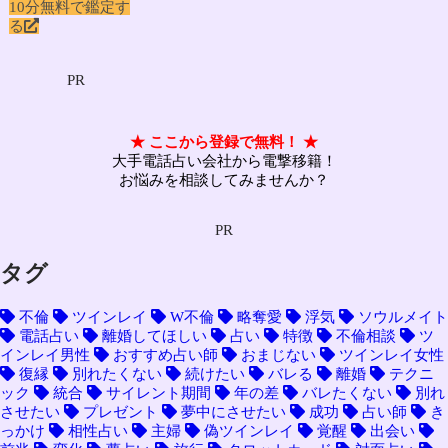
10分無料で鑑定す
る
PR
★ ここから登録で無料！ ★
大手電話占い会社から電撃移籍！
お悩みを相談してみませんか？
PR
タグ
不倫
ツインレイ
W不倫
略奪愛
浮気
ソウルメイト
電話占い
離婚してほしい
占い
特徴
不倫相談
ツ
インレイ男性
おすすめ占い師
おまじない
ツインレイ女性
復縁
別れたくない
続けたい
バレる
離婚
テクニ
ック
統合
サイレント期間
年の差
バレたくない
別れ
させたい
プレゼント
夢中にさせたい
成功
占い師
き
っかけ
相性占い
主婦
偽ツインレイ
覚醒
出会い