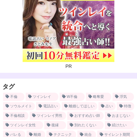
PR
タグ
不倫
ツインレイ
W不倫
略奪愛
浮気
ソウルメイト
電話占い
離婚してほしい
占い
特徴
不倫相談
ツインレイ男性
おすすめ占い師
おまじない
ツインレイ女性
復縁
別れたくない
続けたい
バレる
離婚
テクニック
統合
サイレント期間