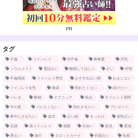
PR
タグ
不倫
ツインレイ
W不倫
略奪愛
浮気
ソウルメイト
電話占い
離婚してほしい
占い
特徴
不倫相談
ツインレイ男性
おすすめ占い師
おまじない
ツインレイ女性
復縁
別れたくない
続けたい
バレる
離婚
テクニック
統合
サイレント期間
年の差
バレたくない
別れさせたい
プレゼント
夢中にさせたい
成功
占い師
きっかけ
相性占い
主婦
偽ツインレイ
覚醒
出会い
前兆
変化
夢占い
旅行
タロットカード
対面占い
執着